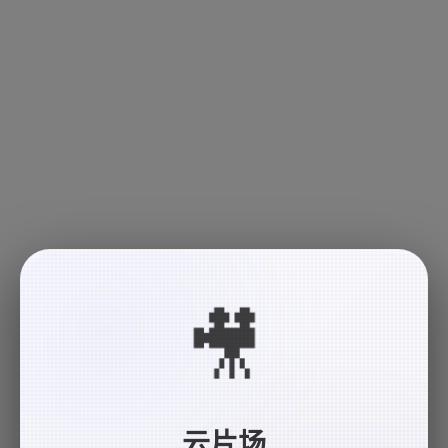
🎥
云片场