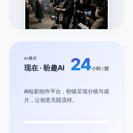
24
AI模式
现在 · 盼趣AI
小时 / 部
AI短剧创作平台，秒级呈现分镜与成
片，让创意无阻流转。
AI 智