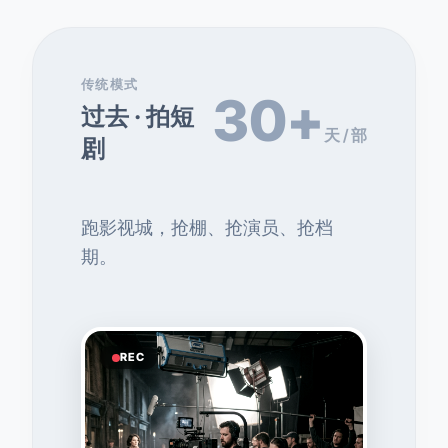
传统模式
30+
过去 · 拍短
天 / 部
剧
跑影视城，抢棚、抢演员、抢档
期。
REC