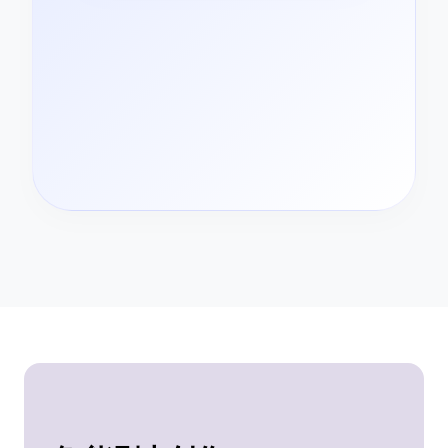
绘生
成
中...
82%