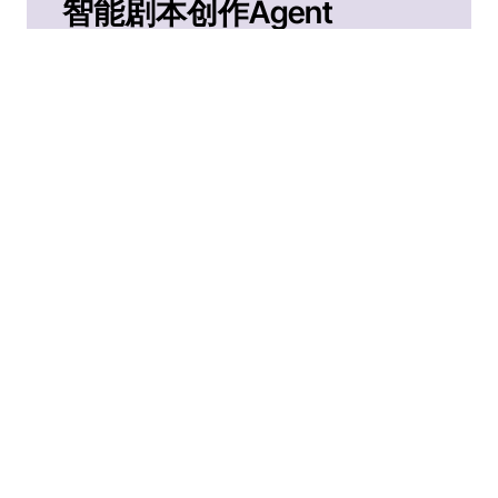
智能剧本创作Agent
AI大模型深度解析剧本，自动生成角色、分
镜、配音等详细信息，让剧本创作更高效。
高效多任务工作流