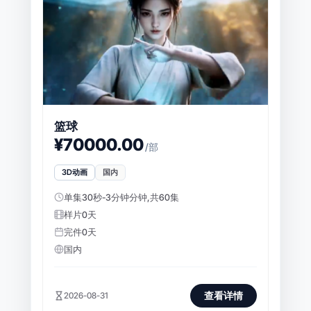
篮球
¥70000.00
/部
3D动画
国内
单集30秒-3分钟分钟,共60集
样片0天
完件0天
国内
查看详情
2026-08-31